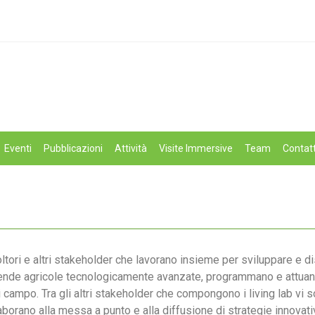
Eventi
Pubblicazioni
Attività
Visite Immersive
Team
Contatt
gricoltori e altri stakeholder che lavorano insieme per sviluppare e
 aziende agricole tecnologicamente avanzate, programmano e attua
 campo. Tra gli altri stakeholder che compongono i living lab vi so
llaborano alla messa a punto e alla diffusione di strategie innovat