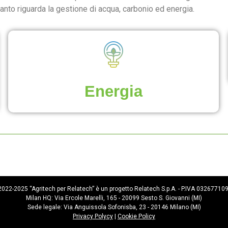
uanto riguarda la gestione di acqua, carbonio ed energia.
Energia
022-2025 “Agritech per Relatech” è un progetto Relatech S.p.A. - P.IVA 03267710
Milan HQ: Via Ercole Marelli, 165 - 20099 Sesto S. Giovanni (MI)
Sede legale: Via Anguissola Sofonisba, 23 - 20146 Milano (MI)
Privacy Polycy
|
Cookie Policy