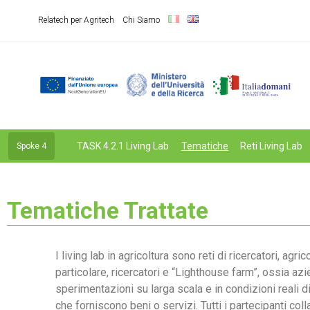
Relatech per Agritech
Chi Siamo
TASK 4.2.1 Living Lab
Tematiche
Reti Living Lab
Spoke 4
Tematiche Trattate
I living lab in agricoltura sono reti di ricercatori, a
particolare, ricercatori e “Lighthouse farm”, ossia
sperimentazioni su larga scala e in condizioni reali di
che forniscono beni o servizi. Tutti i partecipanti co