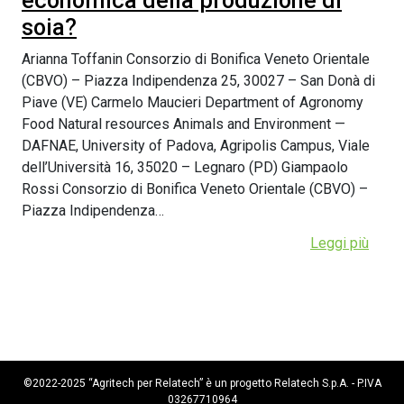
economica della produzione di
soia?
Arianna Toffanin Consorzio di Bonifica Veneto Orientale
(CBVO) – Piazza Indipendenza 25, 30027 – San Donà di
Piave (VE) Carmelo Maucieri Department of Agronomy
Food Natural resources Animals and Environment —
DAFNAE, University of Padova, Agripolis Campus, Viale
dell’Università 16, 35020 – Legnaro (PD) Giampaolo
Rossi Consorzio di Bonifica Veneto Orientale (CBVO) –
Piazza Indipendenza…
Leggi più
©2022-2025 “Agritech per Relatech” è un progetto Relatech S.p.A. - P.IVA
03267710964