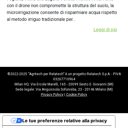
con il drone non compromette la struttura del suolo, la
microirrigazione consente di risparmiare acqua rispetto
al metodo irriguo tradizionale per…
Leggi di più
©2022-2025 “Agritech per Relatech” è un progetto Relatech S.p.A. - P.IVA
03267710964
Milan HQ: Via Ercole Marelli, 165 - 20099 Sesto S. Giovanni (MI)
Sede legale: Via Anguissola Sofonisba, 23 - 20146 Milano (MI)
Privacy Polycy
|
Cookie Policy
Le tue preferenze relative alla privacy