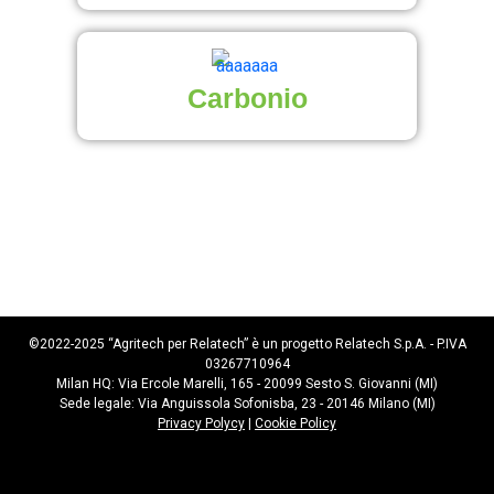
Carbonio
©2022-2025 “Agritech per Relatech” è un progetto Relatech S.p.A. - P.IVA
03267710964
Milan HQ: Via Ercole Marelli, 165 - 20099 Sesto S. Giovanni (MI)
Sede legale: Via Anguissola Sofonisba, 23 - 20146 Milano (MI)
Privacy Polycy
|
Cookie Policy