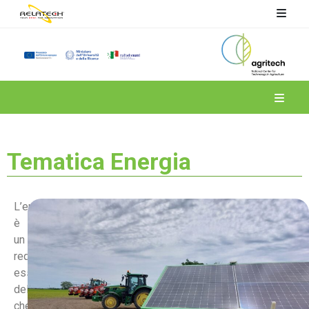
Spoke 4
Tematica Energia
L’energia
è
un
requisito
essenziale
dell’agricoltura
che