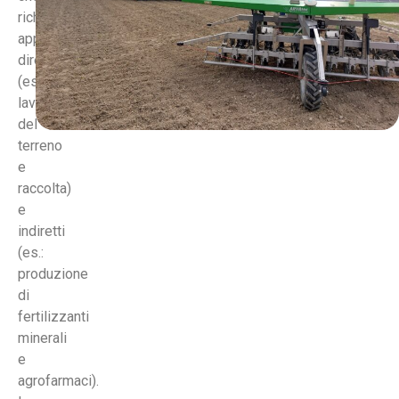
richiede
apporti
diretti
(es.:
lavorazioni
del
terreno
e
raccolta)
e
indiretti
(es.:
produzione
di
fertilizzanti
minerali
e
agrofarmaci).