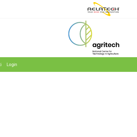
i
Login