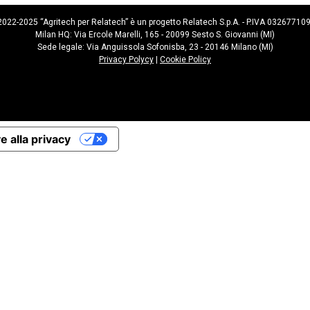
022-2025 “Agritech per Relatech” è un progetto Relatech S.p.A. - P.IVA 03267710
Milan HQ: Via Ercole Marelli, 165 - 20099 Sesto S. Giovanni (MI)
Sede legale: Via Anguissola Sofonisba, 23 - 20146 Milano (MI)
Privacy Polycy
|
Cookie Policy
e alla privacy