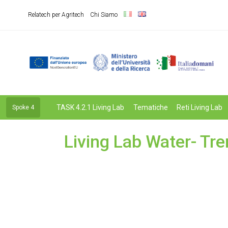
Relatech per Agritech
Chi Siamo
TASK 4.2.1 Living Lab
Tematiche
Reti Living Lab
Spoke 4
Living Lab Water- Tre