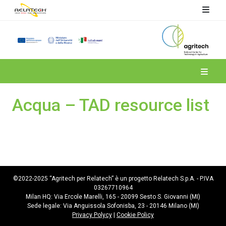
Spoke 4
Acqua – TAD resource list
©2022-2025 “Agritech per Relatech” è un progetto Relatech S.p.A. - P.IVA
03267710964
Milan HQ: Via Ercole Marelli, 165 - 20099 Sesto S. Giovanni (MI)
Sede legale: Via Anguissola Sofonisba, 23 - 20146 Milano (MI)
Privacy Polycy
|
Cookie Policy