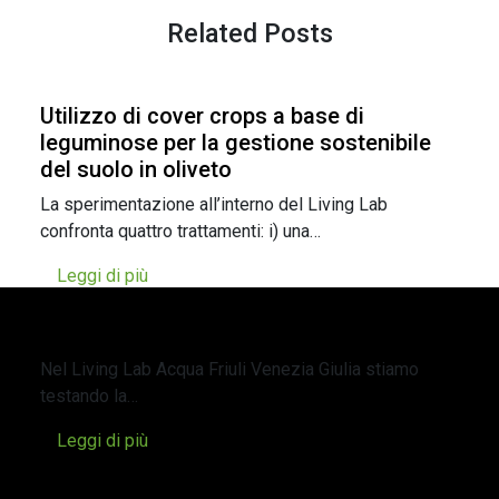
Related Posts
Utilizzo di cover crops a base di
leguminose per la gestione sostenibile
del suolo in oliveto
La sperimentazione all’interno del Living Lab
confronta quattro trattamenti: i) una…
Leggi di più
Quinoa: Una Coltura Innovativa per
Affrontare lo Stress Abiotico
Nel Living Lab Acqua Friuli Venezia Giulia stiamo
testando la…
Leggi di più
Un’irrigazione intelligente per contribuire