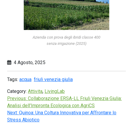
Azienda con prova degli ibridi classe 400
senza irrigazione (2025)
4 Agosto, 2025
Tags:
acqua
friuli venezia giulia
Category:
Attivita
,
LivingLab
Previous:
Collaborazione ERSA-LL Friuli Venezia Giulia:
Analisi dell’Impronta Ecologica con AgriCS
Next:
Quinoa: Una Coltura Innovativa per Affrontare lo
Stress Abiotico