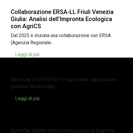
Collaborazione ERSA-LL Friuli Venezia
Giulia: Analisi dell’Impronta Ecologica
con AgriCS
Dal 2025 è iniziata una collaborazione con ERSA
(Agenzia Regionale…
Leggi di più
Open Day – COVER CROP in agricoltura:
opportunità e gestione
Open Day COVER CROP in agricoltura: opportunità e
gestione Wednesday,…
Leggi di più
Open Day – Evento dimostrativo presso
la Segheria Enrico Vinciarelli a Sargiolo
(SI) sulla carbonizzazione
Open Day Evento dimostrativo presso la Segheria