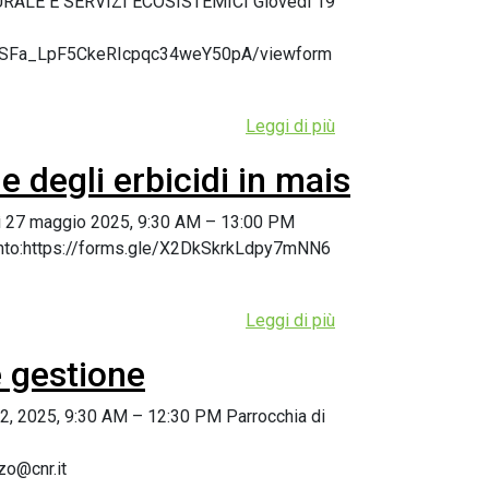
RALE E SERVIZI ECOSISTEMICI Giovedì 19
UBLSFa_LpF5CkeRIcpqc34weY50pA/viewform
Leggi di più
e degli erbicidi in mais
edì 27 maggio 2025, 9:30 AM – 13:00 PM
’evento:https://forms.gle/X2DkSkrkLdpy7mNN6
Leggi di più
 gestione
2, 2025, 9:30 AM – 12:30 PM Parrocchia di
zo@cnr.it