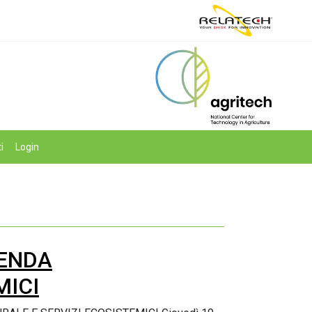
i
Login
IENDA
MICI