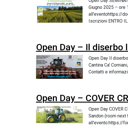
Open Day SEMINATI
Giugno 2025 – ore 1
all’eventohttps:
Iscrizioni ENTRO I
Open Day – Il diserbo l
Open Day Il diserbo
Cantina Ca’ Cornian
Contatti e informazi
Open Day – COVER CROP
Open Day COVER CRO
Sandon (room next t
all’evento:https://