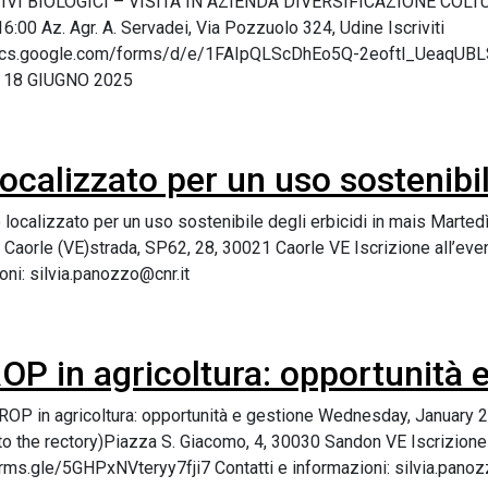
VI BIOLOGICI – VISITA IN AZIENDA DIVERSIFICAZIONE COLTU
6:00 Az. Agr. A. Servadei, Via Pozzuolo 324, Udine Iscriviti
//docs.google.com/forms/d/e/1FAIpQLScDhEo5Q-2eoftl_Ueaq
L 18 GIUGNO 2025
ocalizzato per un uso sostenibil
 localizzato per un uso sostenibile degli erbicidi in mais Mart
i, Caorle (VE)strada, SP62, 28, 30021 Caorle VE Iscrizione all
oni: silvia.panozzo@cnr.it
 in agricoltura: opportunità e
P in agricoltura: opportunità e gestione Wednesday, January 2
o the rectory)Piazza S. Giacomo, 4, 30030 Sandon VE Iscrizione
forms.gle/5GHPxNVteryy7fji7 Contatti e informazioni: silvia.panoz