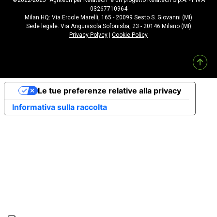
©2022-2025 “Agritech per Relatech” è un progetto Relatech S.p.A. - P.IVA
03267710964
Milan HQ: Via Ercole Marelli, 165 - 20099 Sesto S. Giovanni (MI)
Sede legale: Via Anguissola Sofonisba, 23 - 20146 Milano (MI)
Privacy Polycy
|
Cookie Policy
Le tue preferenze relative alla privacy
Informativa sulla raccolta