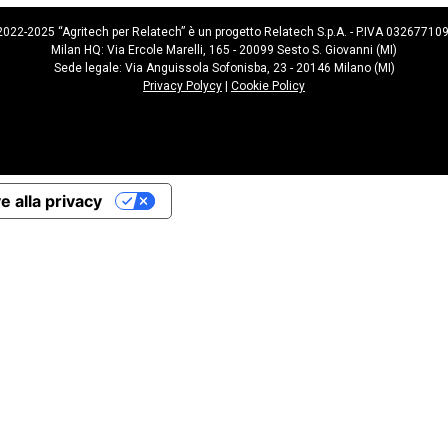
022-2025 “Agritech per Relatech” è un progetto Relatech S.p.A. - P.IVA 03267710
Milan HQ: Via Ercole Marelli, 165 - 20099 Sesto S. Giovanni (MI)
Sede legale: Via Anguissola Sofonisba, 23 - 20146 Milano (MI)
Privacy Polycy
|
Cookie Policy
e alla privacy