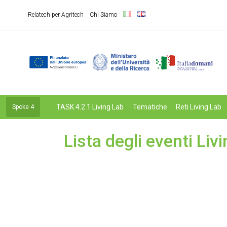
Relatech per Agritech
Chi Siamo
TASK 4.2.1 Living Lab
Tematiche
Reti Living Lab
Spoke 4
Lista degli eventi Li