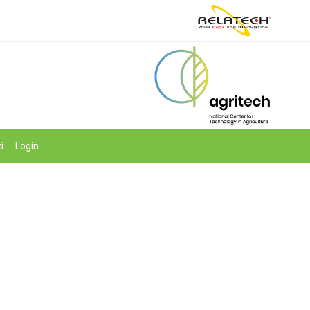
i
Login