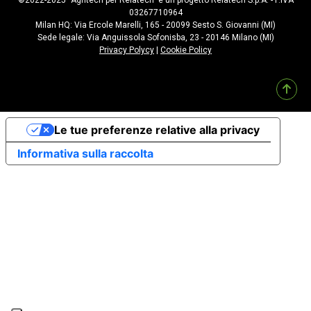
©2022-2025 “Agritech per Relatech” è un progetto Relatech S.p.A. - P.IVA
03267710964
Milan HQ: Via Ercole Marelli, 165 - 20099 Sesto S. Giovanni (MI)
Sede legale: Via Anguissola Sofonisba, 23 - 20146 Milano (MI)
Privacy Polycy
|
Cookie Policy
Le tue preferenze relative alla privacy
Informativa sulla raccolta