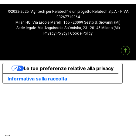
©2022-2025 “Agritech per Relatech” è un progetto Relatech S.p.A. - P.IVA
03267710964
Milan HQ: Via Ercole Marelli, 165 - 20099 Sesto S. Giovanni (MI)
Sede legale: Via Anguissola Sofonisba, 23 - 20146 Milano (MI)
Privacy Polycy
|
Cookie Policy
Le tue preferenze relative alla privacy
Informativa sulla raccolta