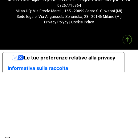
©2022-2025 “Agritech per Relatech” è un progetto Relatech S.p.A. - P.IVA
03267710964
Milan HQ: Via Ercole Marelli, 165 - 20099 Sesto S. Giovanni (MI)
Sede legale: Via Anguissola Sofonisba, 23 - 20146 Milano (MI)
Privacy Polycy
|
Cookie Policy
Le tue preferenze relative alla privacy
Informativa sulla raccolta