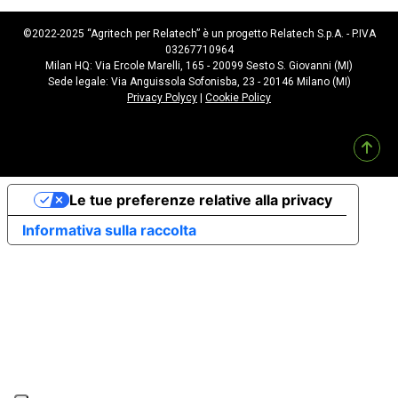
©2022-2025 “Agritech per Relatech” è un progetto Relatech S.p.A. - P.IVA
03267710964
Milan HQ: Via Ercole Marelli, 165 - 20099 Sesto S. Giovanni (MI)
Sede legale: Via Anguissola Sofonisba, 23 - 20146 Milano (MI)
Privacy Polycy
|
Cookie Policy
Le tue preferenze relative alla privacy
Informativa sulla raccolta