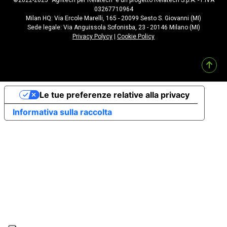
©2022-2025 “Agritech per Relatech” è un progetto Relatech S.p.A. - P.IVA
03267710964
Milan HQ: Via Ercole Marelli, 165 - 20099 Sesto S. Giovanni (MI)
Sede legale: Via Anguissola Sofonisba, 23 - 20146 Milano (MI)
Privacy Polycy
|
Cookie Policy
Le tue preferenze relative alla privacy
Informativa sulla raccolta