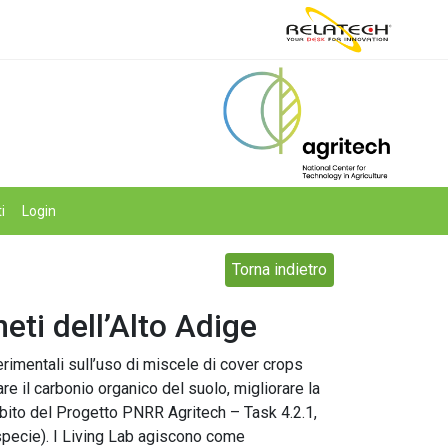
i
Login
Torna indietro
eti dell’Alto Adige
erimentali sull’uso di miscele di cover crops
re il carbonio organico del suolo, migliorare la
mbito del Progetto PNRR Agritech – Task 4.2.1,
specie). I Living Lab agiscono come