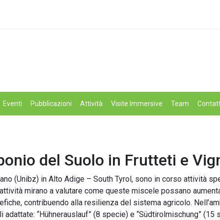
Eventi
Pubblicazioni
Attività
Visite Immersive
Team
Contatt
onio del Suolo in Frutteti e Vign
ano (Unibz) in Alto Adige – South Tyrol, sono in corso attività sp
 Le attività mirano a valutare come queste miscele possano aumenta
efiche, contribuendo alla resilienza del sistema agricolo. Nell’a
i adattate: “Hühnerauslauf” (8 specie) e “Südtirolmischung” (15 