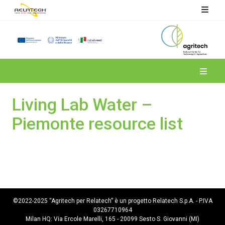
Spoke 4
Living Lab Water –
Piemonte resource list
©2022-2025 “Agritech per Relatech” è un progetto Relatech S.p.A. - P.IVA
03267710964
Milan HQ: Via Ercole Marelli, 165 - 20099 Sesto S. Giovanni (MI)