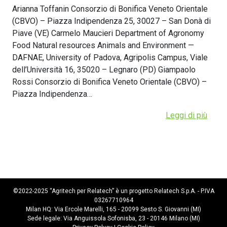
Arianna Toffanin Consorzio di Bonifica Veneto Orientale
(CBVO) – Piazza Indipendenza 25, 30027 – San Donà di
Piave (VE) Carmelo Maucieri Department of Agronomy
Food Natural resources Animals and Environment —
DAFNAE, University of Padova, Agripolis Campus, Viale
dell’Università 16, 35020 – Legnaro (PD) Giampaolo
Rossi Consorzio di Bonifica Veneto Orientale (CBVO) –
Piazza Indipendenza…
Leggi di più
©2022-2025 “Agritech per Relatech” è un progetto Relatech S.p.A. - P.IVA
03267710964
Milan HQ: Via Ercole Marelli, 165 - 20099 Sesto S. Giovanni (MI)
Sede legale: Via Anguissola Sofonisba, 23 - 20146 Milano (MI)